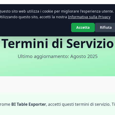
el, CSV, JSON, PDF — BI Table Exporter
uesto sito web utilizza i cookie per migliorare l'esperienza utente.
tilizzando questo sito, accetti la nostra
Informativa sulla Privacy
Accetta
Rifiuta
Termini di Servizio
Ultimo aggiornamento: Agosto 2025
Chrome
BI Table Exporter
, accetti questi termini di servizio. 