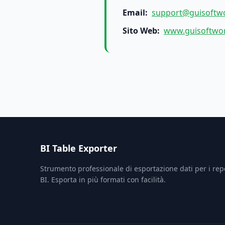
Email
:
support@guisoftw
Sito Web
:
www.guisoftwo
BI Table Exporter
Strumento professionale di esportazione dati per i re
BI. Esporta in più formati con facilità.