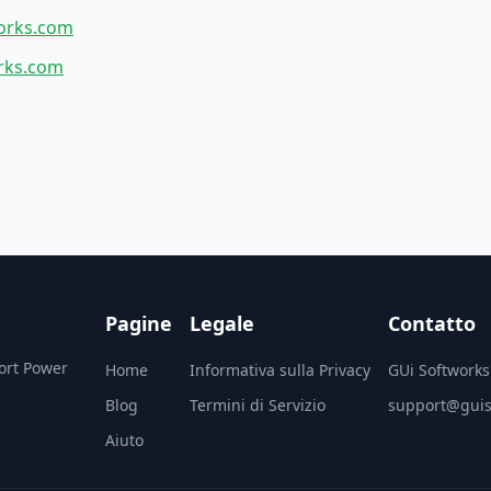
orks.com
rks.com
Pagine
Legale
Contatto
port Power
Home
Informativa sulla Privacy
GUi Softworks
Blog
Termini di Servizio
support@guis
Aiuto