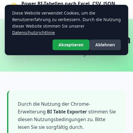
Power BI-Tabellen nach Excel, CSV, JSON,
PDF exportieren — BI Table Exporter
Diese Website verwendet Cookies, um die
Professionelles Datenexport-Tool
Benutzererfahrung zu verbessern. Durch die Nutzung
dieser Website stimmen Sie unserer
Datenschutzrichtlinie
Nutzungsbedingungen
Akzeptieren
Ablehnen
Zuletzt aktualisiert: August 2025
Durch die Nutzung der Chrome-
Erweiterung
BI Table Exporter
stimmen Sie
diesen Nutzungsbedingungen zu. Bitte
lesen Sie sie sorgfältig durch.