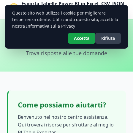
Esporta Tabelle Power BI in Excel, CSV, JSON,
PDF — BI Table Exporter
Questo sito web utilizza i cookie per migliorare
Strumento Professionale di Esportazione Dati
l'esperienza utente. Utilizzando questo sito, accetti la
nostra
Informativa sulla Privacy
Aiuto e Supporto
Accetta
Rifiuta
Trova risposte alle tue domande
Come possiamo aiutarti?
Benvenuto nel nostro centro assistenza.
Qui troverai risorse per sfruttare al meglio
BI Table Exporter.