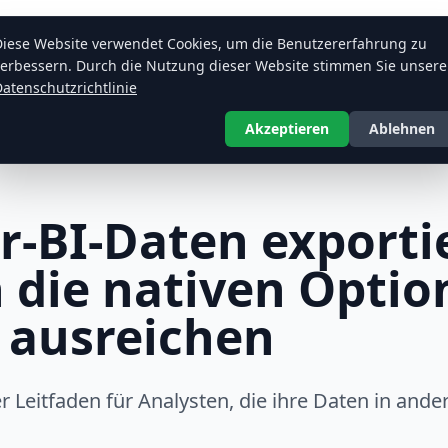
CSV, JSON, PDF exportieren — BI Table Exporte
Diese Website verwendet Cookies, um die Benutzererfahrung zu
verbessern. Durch die Nutzung dieser Website stimmen Sie unsere
atenschutzrichtlinie
Akzeptieren
Ablehnen
g
-BI-Daten exporti
 die nativen Optio
 ausreichen
er Leitfaden für Analysten, die ihre Daten in and