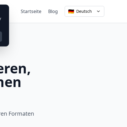
r
Startseite
Blog
Deutsch
r
eren,
nen
eren Formaten