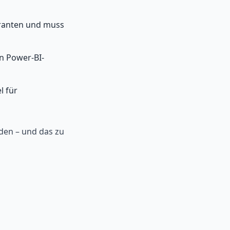
eranten und muss
n Power-BI-
l für
den – und das zu