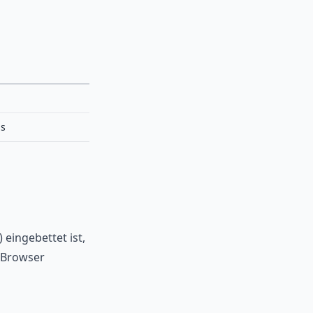
ds
 eingebettet ist,
m Browser