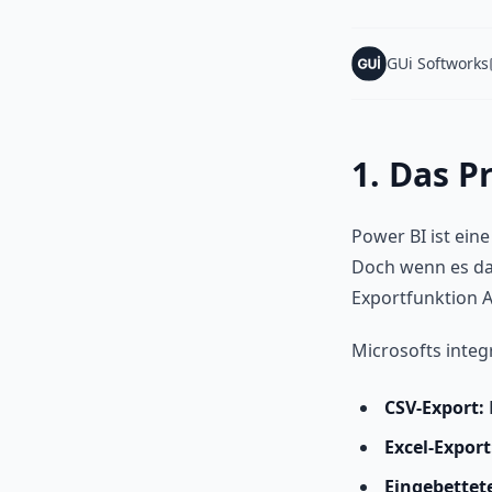
GUi Softworks
1. Das P
Power BI ist ein
Doch wenn es d
Exportfunktion A
Microsofts integ
CSV-Export:
Excel-Export
Eingebettete