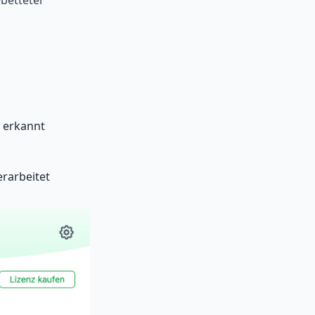
ebetteter
 erkannt
erarbeitet