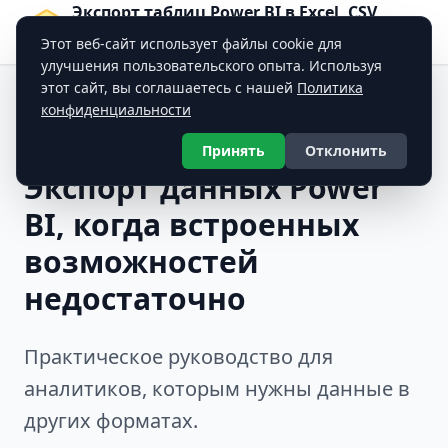
Экспорт таблиц Power BI в Excel, CSV,
JSON, PDF — BI Table Exporter
Этот веб-сайт использует файлы cookie для
Профессиональный инструмент экспорта данных
улучшения пользовательского опыта. Используя
этот сайт, вы соглашаетесь с нашей
Политика
конфиденциальности
Вернуться к блогу
Принять
Отклонить
Экспорт данных Power
BI, когда встроенных
возможностей
недостаточно
Практическое руководство для
аналитиков, которым нужны данные в
других форматах.