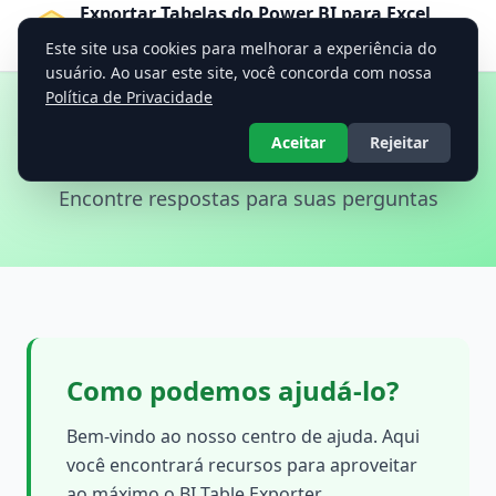
Exportar Tabelas do Power BI para Excel,
CSV, JSON, PDF — BI Table Exporter
Este site usa cookies para melhorar a experiência do
Ferramenta Profissional de Exportação de Dados
usuário. Ao usar este site, você concorda com nossa
Política de Privacidade
Ajuda e Suporte
Aceitar
Rejeitar
Encontre respostas para suas perguntas
Como podemos ajudá-lo?
Bem-vindo ao nosso centro de ajuda. Aqui
você encontrará recursos para aproveitar
ao máximo o BI Table Exporter.